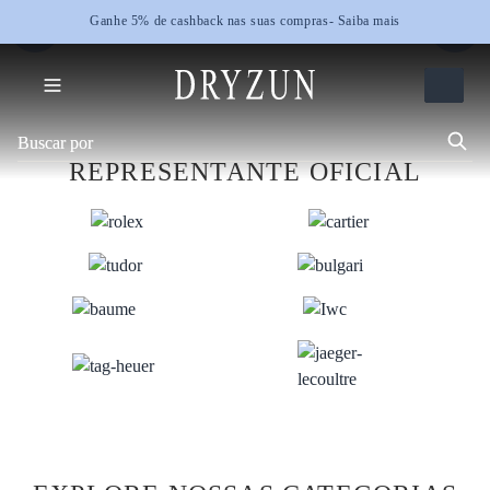
Dryzun a seu dispor
Dryzun a seu dispor
- Saiba mais
- Saiba mais
REPRESENTANTE OFICIAL