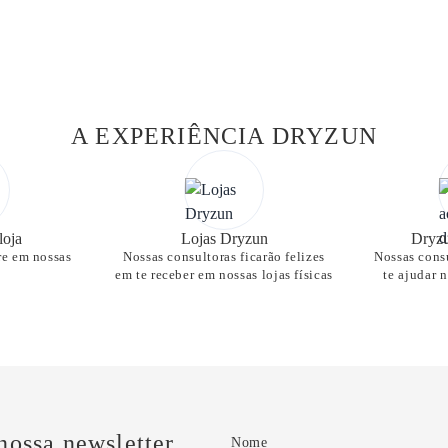
A EXPERIÊNCIA DRYZUN
loja
Lojas Dryzun
Dryzu
re em nossas
Nossas consultoras ficarão felizes
Nossas consu
em te receber em nossas lojas físicas
te ajudar 
nossa newsletter
Nome