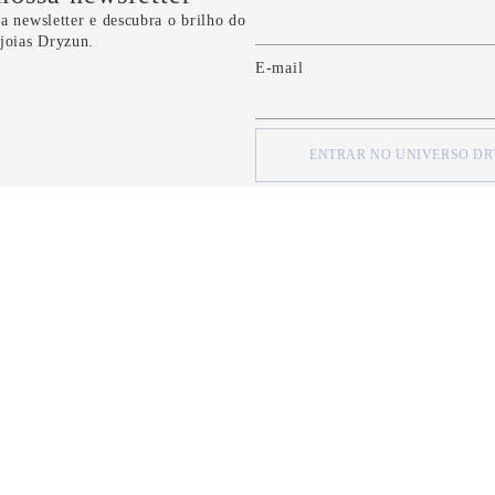
a newsletter e descubra o brilho do
 joias Dryzun.
E-mail
ENTRAR NO UNIVERSO D
concordo com os
Termos e Condições
e com a
Política de Privacidade
d
SOBRE
SOBRE
Quem Somos
Minha Conta
Nossas Lojas
Meus Pedidos
Formas de Pagamento
FAQ
Serviço de Entrega
Fale Conosco
Política de Privacidade
CRM Bônus (C