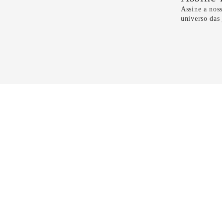
Assine a noss
universo das
Li e 
CONTATO
11 5099-4100
11 99298-6118
sac@dryzun.com.br
Seg a Sáb - Das 10h as 21h30
Domingos - Das 14h as 19h30