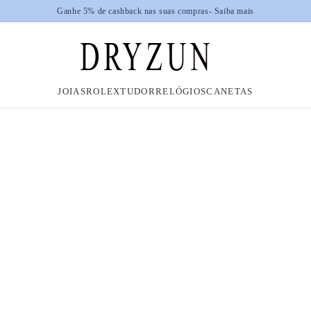
Ganhe 5% de cashback nas suas compras
- Saiba mais
JOIAS
ROLEX
TUDOR
RELÓGIOS
CANETAS