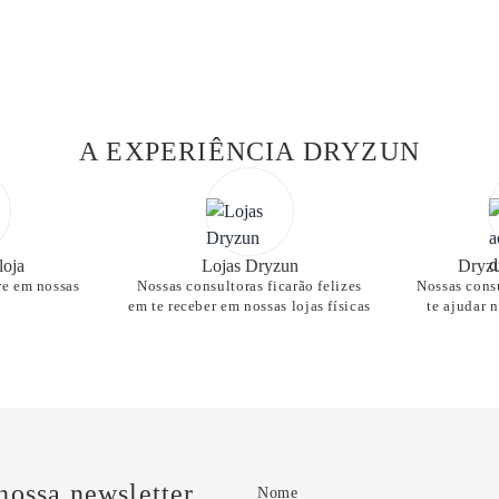
A EXPERIÊNCIA DRYZUN
loja
Lojas Dryzun
Dryzu
re em nossas
Nossas consultoras ficarão felizes
Nossas consu
em te receber em nossas lojas físicas
te ajudar 
nossa newsletter
Nome