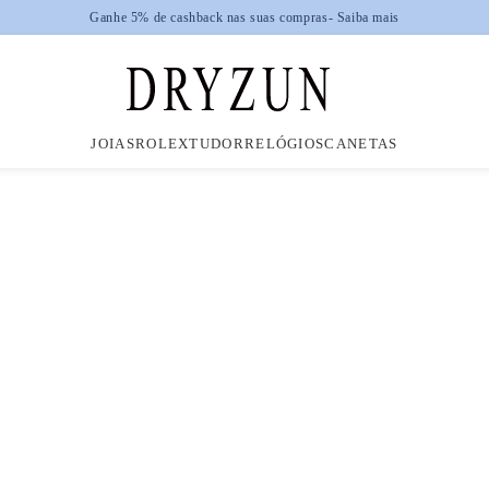
Ganhe 5% de cashback nas suas compras
- Saiba mais
JOIAS
ROLEX
TUDOR
RELÓGIOS
CANETAS