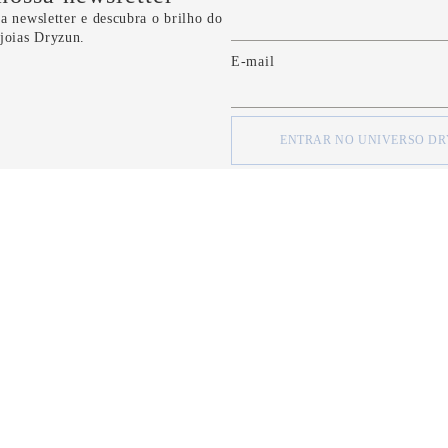
a newsletter e descubra o brilho do
 joias Dryzun.
E-mail
ENTRAR NO UNIVERSO D
concordo com os
Termos e Condições
e com a
Política de Privacidade
d
SOBRE
SOBRE
Quem Somos
Minha Conta
Nossas Lojas
Meus Pedidos
Formas de Pagamento
FAQ
Serviço de Entrega
Fale Conosco
Política de Privacidade
CRM Bônus (C