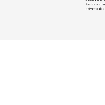
Assine a noss
universo das
Li e 
CONTATO
11 5099-4100
11 99298-6118
sac@dryzun.com.br
Seg a Sáb - Das 10h as 21h30
Domingos - Das 14h as 19h30