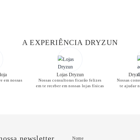
A EXPERIÊNCIA DRYZUN
loja
Lojas Dryzun
Dryzu
re em nossas
Nossas consultoras ficarão felizes
Nossas consu
em te receber em nossas lojas físicas
te ajudar 
nossa newsletter
Nome