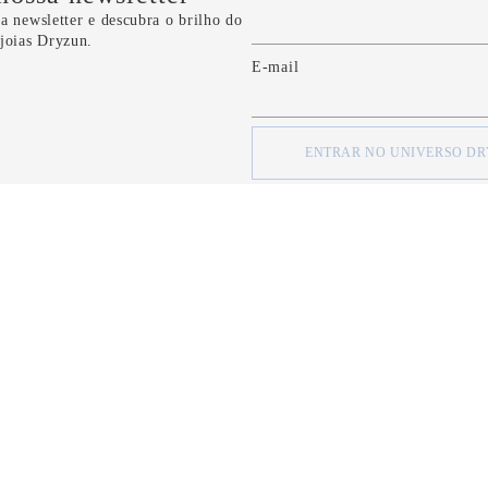
a newsletter e descubra o brilho do
 joias Dryzun.
E-mail
ENTRAR NO UNIVERSO D
concordo com os
Termos e Condições
e com a
Política de Privacidade
d
SOBRE
SOBRE
Quem Somos
Minha Conta
Nossas Lojas
Meus Pedidos
Formas de Pagamento
FAQ
Serviço de Entrega
Fale Conosco
Política de Privacidade
CRM Bônus (C