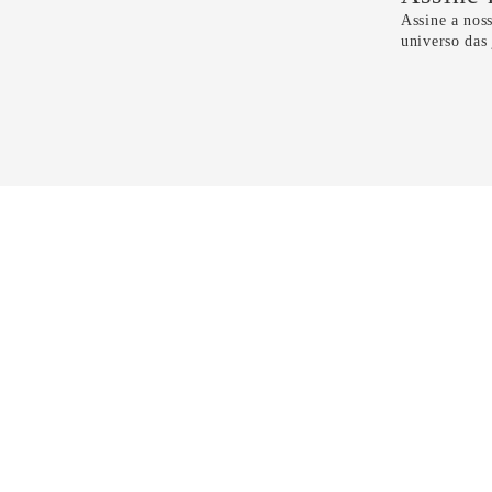
Assine a noss
universo das
Li e 
CONTATO
11 5099-4100
11 99298-6118
sac@dryzun.com.br
Seg a Sáb - Das 10h as 21h30
Domingos - Das 14h as 19h30