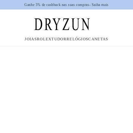
Ganhe 5% de cashback nas suas compras
- Saiba mais
JOIAS
ROLEX
TUDOR
RELÓGIOS
CANETAS