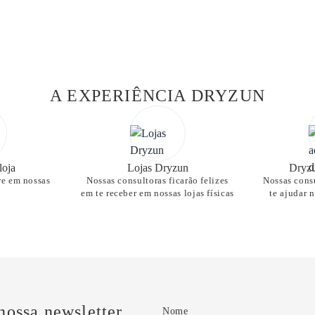
A EXPERIÊNCIA DRYZUN
loja
Lojas Dryzun
Dryzu
re em nossas
Nossas consultoras ficarão felizes
Nossas consu
em te receber em nossas lojas físicas
te ajudar 
nossa newsletter
Nome