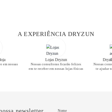
A EXPERIÊNCIA DRYZUN
loja
Lojas Dryzun
Dryzu
re em nossas
Nossas consultoras ficarão felizes
Nossas consu
em te receber em nossas lojas físicas
te ajudar 
nossa newsletter
Nome