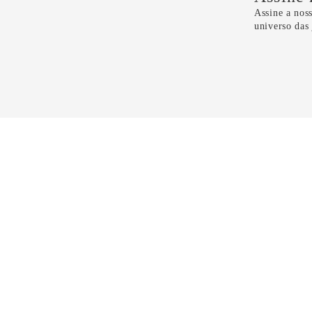
Assine a noss
universo das
Li e 
CONTATO
11 5099-4100
11 99298-6118
sac@dryzun.com.br
Seg a Sáb - Das 10h as 21h30
Domingos - Das 14h as 19h30