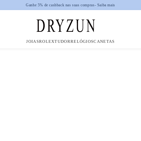
Ganhe 5% de cashback nas suas compras
- Saiba mais
JOIAS
ROLEX
TUDOR
RELÓGIOS
CANETAS