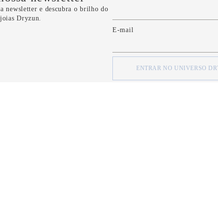
a newsletter e descubra o brilho do
 joias Dryzun.
E-mail
ENTRAR NO UNIVERSO D
concordo com os
Termos e Condições
e com a
Política de Privacidade
d
SOBRE
SOBRE
Quem Somos
Minha Conta
Nossas Lojas
Meus Pedidos
Formas de Pagamento
FAQ
Serviço de Entrega
Fale Conosco
Política de Privacidade
CRM Bônus (C