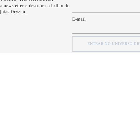
a newsletter e descubra o brilho do
 joias Dryzun.
E-mail
ENTRAR NO UNIVERSO D
concordo com os
Termos e Condições
e com a
Política de Privacidade
d
SOBRE
SOBRE
Quem Somos
Minha Conta
Nossas Lojas
Meus Pedidos
Formas de Pagamento
FAQ
Serviço de Entrega
Fale Conosco
Política de Privacidade
CRM Bônus (C