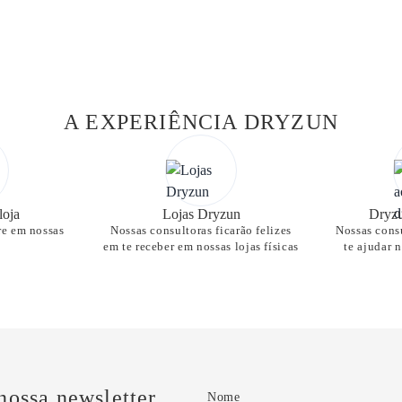
A EXPERIÊNCIA DRYZUN
loja
Lojas Dryzun
Dryzu
re em nossas
Nossas consultoras ficarão felizes
Nossas consu
em te receber em nossas lojas físicas
te ajudar 
nossa newsletter
Nome