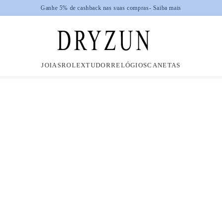
Ganhe 5% de cashback nas suas compras
- Saiba mais
JOIAS
ROLEX
TUDOR
RELÓGIOS
CANETAS