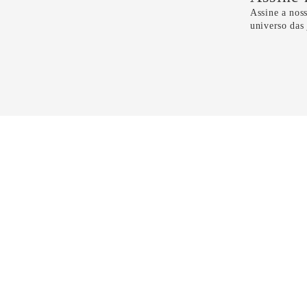
Assine a noss
universo das
Li e 
CONTATO
11 5099-4100
11 99298-6118
sac@dryzun.com.br
Seg a Sáb - Das 10h as 21h30
Domingos - Das 14h as 19h30