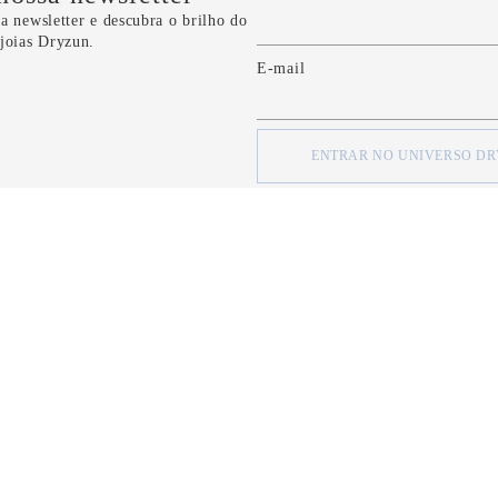
a newsletter e descubra o brilho do
 joias Dryzun.
E-mail
ENTRAR NO UNIVERSO D
concordo com os
Termos e Condições
e com a
Política de Privacidade
d
SOBRE
SOBRE
Quem Somos
Minha Conta
Nossas Lojas
Meus Pedidos
Formas de Pagamento
FAQ
Serviço de Entrega
Fale Conosco
Política de Privacidade
CRM Bônus (C