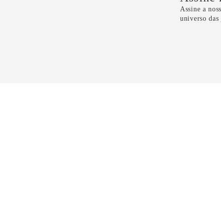
Assine a noss
universo das
Li e 
CONTATO
11 5099-4100
11 99298-6118
sac@dryzun.com.br
Seg a Sáb - Das 10h as 21h30
Domingos - Das 14h as 19h30