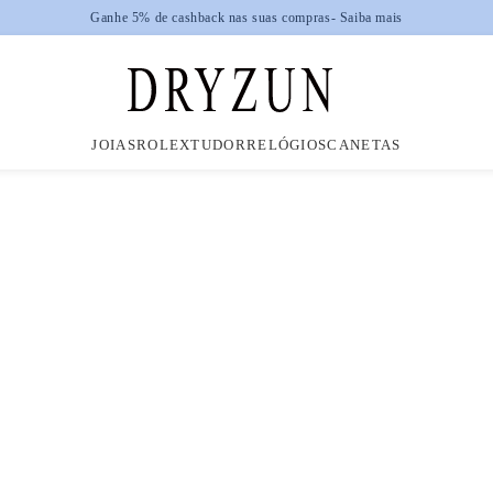
Ganhe 5% de cashback nas suas compras
- Saiba mais
JOIAS
ROLEX
TUDOR
RELÓGIOS
CANETAS