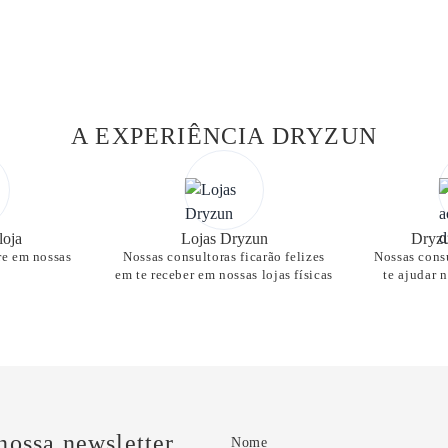
A EXPERIÊNCIA DRYZUN
loja
Lojas Dryzun
Dryzu
re em nossas
Nossas consultoras ficarão felizes
Nossas consu
em te receber em nossas lojas físicas
te ajudar 
nossa newsletter
Nome