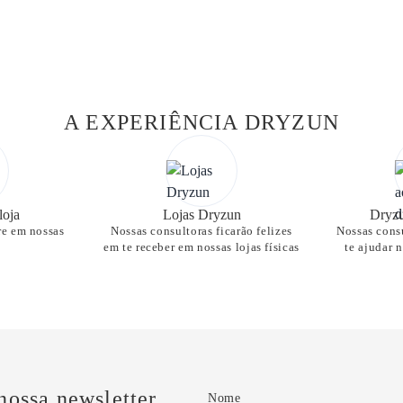
A EXPERIÊNCIA DRYZUN
loja
Lojas Dryzun
Dryzu
re em nossas
Nossas consultoras ficarão felizes
Nossas consu
em te receber em nossas lojas físicas
te ajudar 
nossa newsletter
Nome