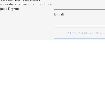
a newsletter e descubra o brilho do
 joias Dryzun.
E-mail
ENTRAR NO UNIVERSO D
concordo com os
Termos e Condições
e com a
Política de Privacidade
d
SOBRE
SOBRE
Quem Somos
Minha Conta
Nossas Lojas
Meus Pedidos
Formas de Pagamento
FAQ
Serviço de Entrega
Fale Conosco
Política de Privacidade
CRM Bônus (C