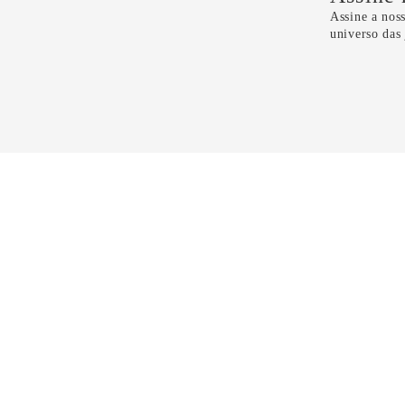
Assine a noss
universo das
Li e 
CONTATO
11 5099-4100
11 99298-6118
sac@dryzun.com.br
Seg a Sáb - Das 10h as 21h30
Domingos - Das 14h as 19h30