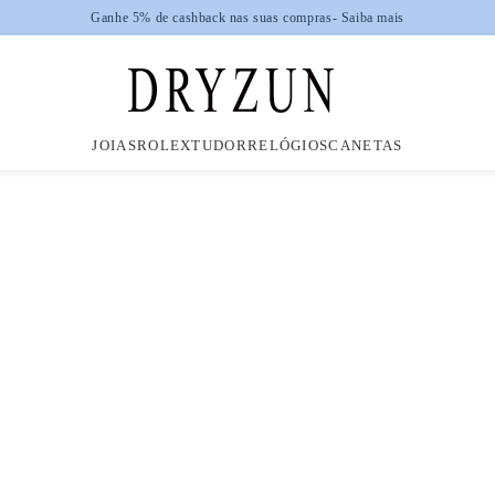
Ganhe 5% de cashback nas suas compras
- Saiba mais
JOIAS
ROLEX
TUDOR
RELÓGIOS
CANETAS