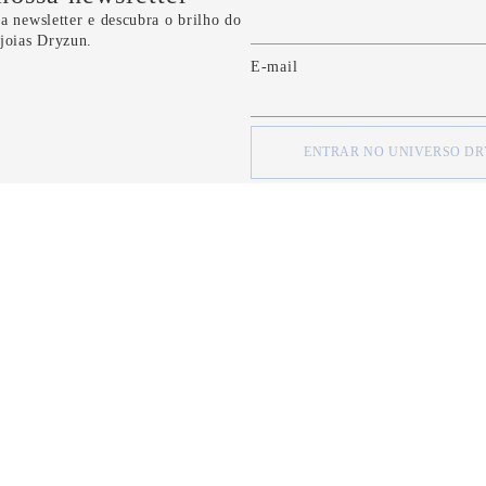
a newsletter e descubra o brilho do
 joias Dryzun.
E-mail
ENTRAR NO UNIVERSO D
concordo com os
Termos e Condições
e com a
Política de Privacidade
d
SOBRE
SOBRE
Quem Somos
Minha Conta
Nossas Lojas
Meus Pedidos
Formas de Pagamento
FAQ
Serviço de Entrega
Fale Conosco
Política de Privacidade
CRM Bônus (C