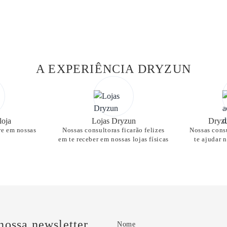
A EXPERIÊNCIA DRYZUN
loja
Lojas Dryzun
Dryzu
re em nossas
Nossas consultoras ficarão felizes
Nossas consu
em te receber em nossas lojas físicas
te ajudar 
nossa newsletter
Nome