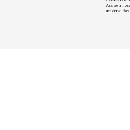
Assine a noss
universo das
Li e 
CONTATO
11 5099-4100
11 99298-6118
sac@dryzun.com.br
Seg a Sáb - Das 10h as 21h30
Domingos - Das 14h as 19h30