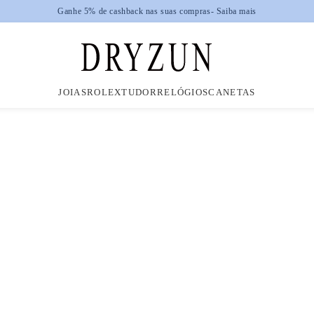
Ganhe 5% de cashback nas suas compras
- Saiba mais
JOIAS
ROLEX
TUDOR
RELÓGIOS
CANETAS