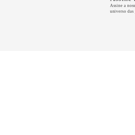
Assine a noss
universo das
Li e 
CONTATO
11 5099-4100
11 99298-6118
sac@dryzun.com.br
Seg a Sáb - Das 10h as 21h30
Domingos - Das 14h as 19h30