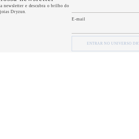
a newsletter e descubra o brilho do
 joias Dryzun.
E-mail
ENTRAR NO UNIVERSO D
concordo com os
Termos e Condições
e com a
Política de Privacidade
d
SOBRE
SOBRE
Quem Somos
Minha Conta
Nossas Lojas
Meus Pedidos
Formas de Pagamento
FAQ
Serviço de Entrega
Fale Conosco
Política de Privacidade
CRM Bônus (C