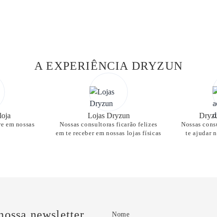
A EXPERIÊNCIA DRYZUN
loja
Lojas Dryzun
Dryzu
re em nossas
Nossas consultoras ficarão felizes
Nossas consu
em te receber em nossas lojas físicas
te ajudar 
nossa newsletter
Nome