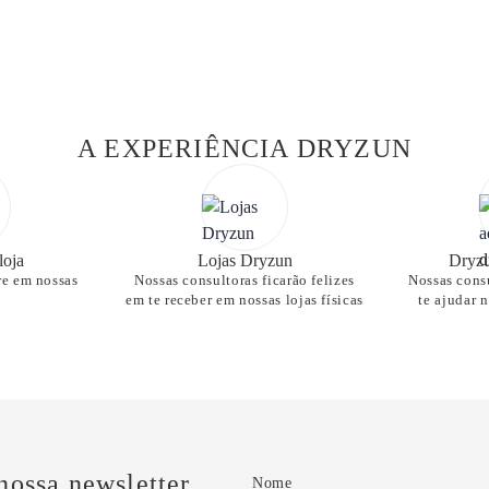
A EXPERIÊNCIA DRYZUN
loja
Lojas Dryzun
Dryzu
re em nossas
Nossas consultoras ficarão felizes
Nossas consu
em te receber em nossas lojas físicas
te ajudar 
nossa newsletter
Nome