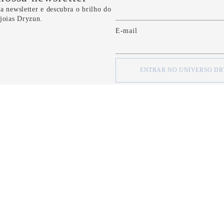
a newsletter e descubra o brilho do
 joias Dryzun.
E-mail
ENTRAR NO UNIVERSO D
concordo com os
Termos e Condições
e com a
Política de Privacidade
d
SOBRE
SOBRE
Quem Somos
Minha Conta
Nossas Lojas
Meus Pedidos
Formas de Pagamento
FAQ
Serviço de Entrega
Fale Conosco
Política de Privacidade
CRM Bônus (C