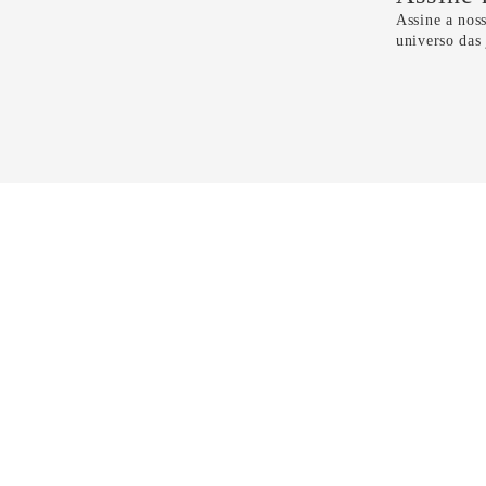
Assine a noss
universo das
Li e 
CONTATO
11 5099-4100
11 99298-6118
sac@dryzun.com.br
Seg a Sáb - Das 10h as 21h30
Domingos - Das 14h as 19h30