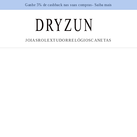
nhe 5% de cashback nas suas compras
- Saiba mais
JOIAS
ROLEX
TUDOR
RELÓGIOS
CANETAS