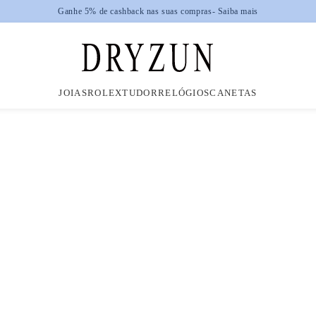
Ganhe 5% de cashback nas suas compras
- Saiba mais
JOIAS
ROLEX
TUDOR
RELÓGIOS
CANETAS