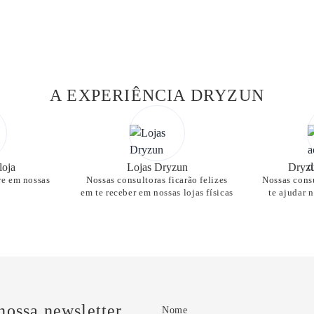
A EXPERIÊNCIA DRYZUN
loja
Lojas Dryzun
Dryzu
re em nossas
Nossas consultoras ficarão felizes
Nossas consu
em te receber em nossas lojas físicas
te ajudar 
nossa newsletter
Nome