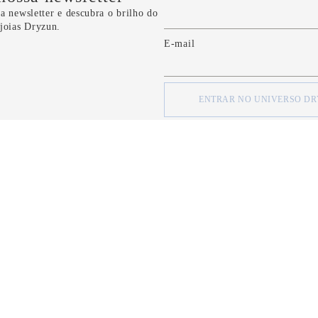
a newsletter e descubra o brilho do
 joias Dryzun.
E-mail
ENTRAR NO UNIVERSO D
concordo com os
Termos e Condições
e com a
Política de Privacidade
d
SOBRE
SOBRE
Quem Somos
Minha Conta
Nossas Lojas
Meus Pedidos
Formas de Pagamento
FAQ
Serviço de Entrega
Fale Conosco
Política de Privacidade
CRM Bônus (C