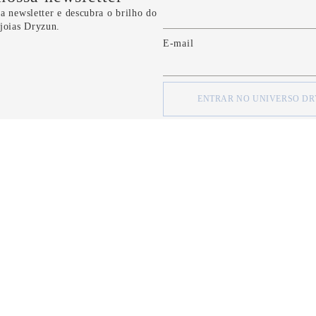
a newsletter e descubra o brilho do
 joias Dryzun.
E-mail
ENTRAR NO UNIVERSO D
concordo com os
Termos e Condições
e com a
Política de Privacidade
d
SOBRE
SOBRE
Quem Somos
Minha Conta
Nossas Lojas
Meus Pedidos
Formas de Pagamento
FAQ
Serviço de Entrega
Fale Conosco
Política de Privacidade
CRM Bônus (C