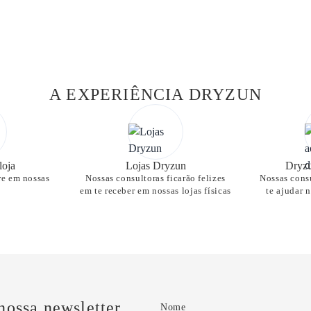
A EXPERIÊNCIA DRYZUN
loja
Lojas Dryzun
Dryzu
re em nossas
Nossas consultoras ficarão felizes
Nossas consu
em te receber em nossas lojas físicas
te ajudar 
nossa newsletter
Nome