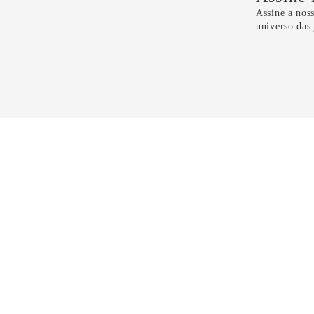
Assine a noss
universo das
Li e 
CONTATO
11 5099-4100
11 99298-6118
sac@dryzun.com.br
Seg a Sáb - Das 10h as 21h30
Domingos - Das 14h as 19h30