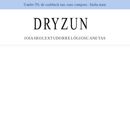
Ganhe 5% de cashback nas suas compras
- Saiba mais
JOIAS
ROLEX
TUDOR
RELÓGIOS
CANETAS