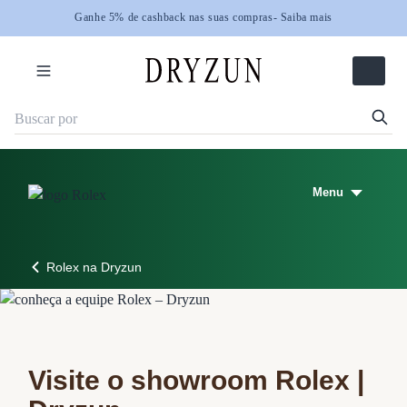
Ganhe 5% de cashback nas suas compras
Ganhe 5% de cashback nas suas compras
- Saiba mais
- Saiba mais
Menu
Rolex na Dryzun
Visite o showroom Rolex |